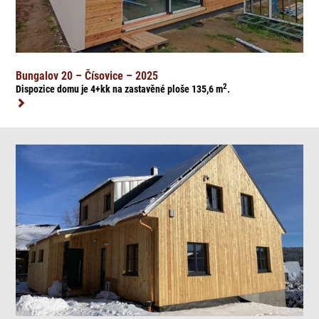
Bungalov 20 – Čísovice – 2025
2
Dispozice domu je 4+kk na zasta
věné ploše 135,6
m
.