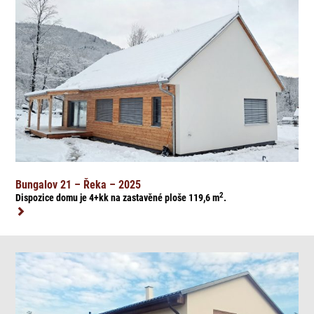
Bungalov 21 – Řeka – 2025
2
Dispozice domu je 4+kk na zasta
věné ploše 119,6
m
.