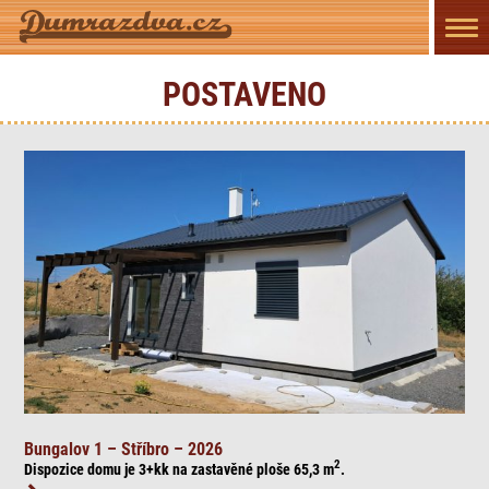
Přep
navi
POSTAVENO
Bungalov 1 – Stříbro – 2026
2
Dispozice domu je 3+kk na zasta
věné ploše 65,3
m
.