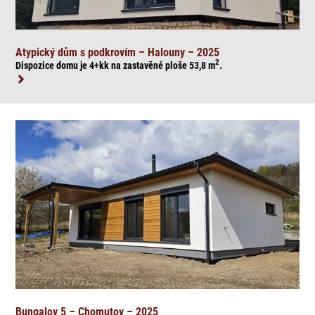
Atypický dům s podkrovím – Halouny – 2025
2
Dispozice domu je 4+kk na zasta
věné ploše 53,8
m
.
Bungalov 5 – Chomutov – 2025