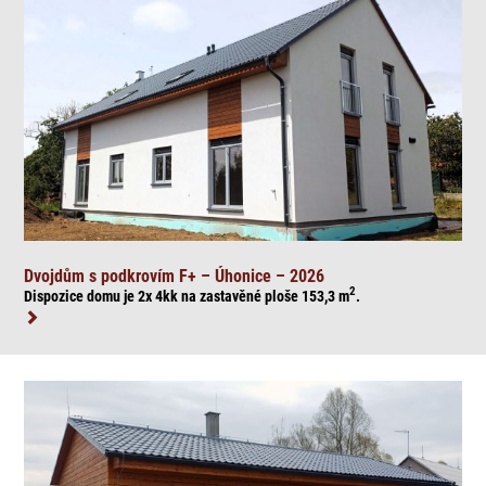
Dvojdům s podkrovím F+ – Úhonice – 2026
2
Dispozice domu je 2x 4kk na zasta
věné ploše 153,3
m
.