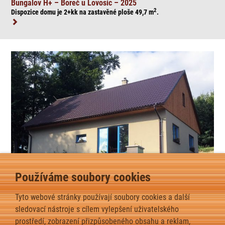
Bungalov H+ – Boreč u Lovosic – 2025
2
Dispozice domu je 2+kk na zasta
věné ploše 49,7
m
.
Používáme soubory cookies
Atypický dům – Půlečný – 2025
Tyto webové stránky používají soubory cookies a další
2
Dispozice domu je 4+kk na zasta
věné ploše 93,9
m
.
sledovací nástroje s cílem vylepšení uživatelského
prostředí, zobrazení přizpůsobeného obsahu a reklam,