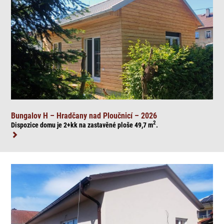
Bungalov H – Hradčany nad Ploučnicí – 2026
2
Dispozice domu je 2+kk na zasta
věné ploše 49,7
m
.