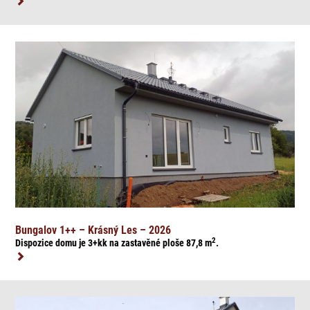
Bungalov 1++ – Krásný Les – 2026
2
Dispozice domu je 3+kk na zasta
věné ploše 87,8
m
.