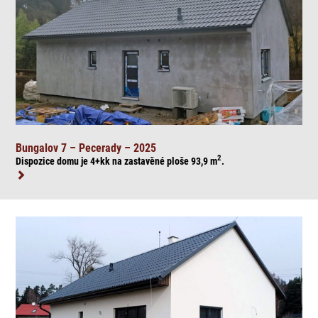
Bungalov 7 – Pecerady – 2025
2
Dispozice domu je 4+kk na zasta
věné ploše 93,9
m
.