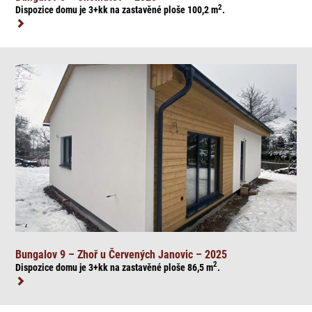
2
Dispozice domu je 3+kk na zasta
věné ploše 100,2
m
.
Bungalov 9 – Zhoř u Červených Janovic – 2025
2
Dispozice domu je 3+kk na zasta
věné ploše 86,5
m
.