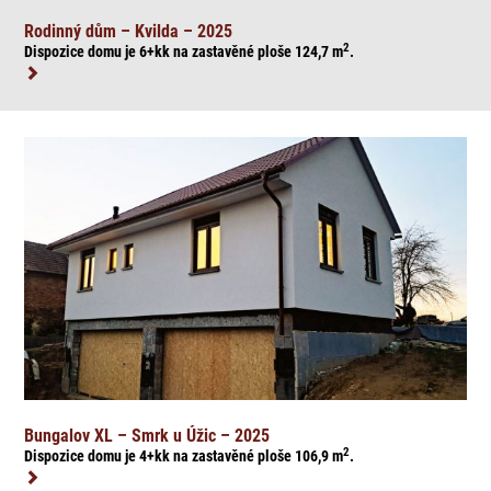
Rodinný dům – Kvilda – 2025
2
Dispozice domu je 6+kk na zasta
věné ploše 124,7
m
.
Bungalov XL – Smrk u Úžic – 2025
2
Dispozice domu je 4+kk na zasta
věné ploše 106,9
m
.