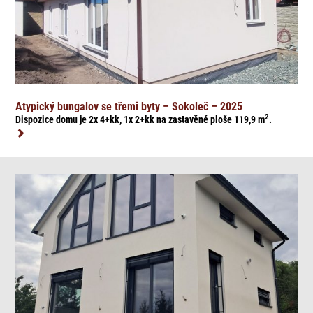
Atypický bungalov se třemi byty – Sokoleč – 2025
2
Dispozice domu je 2x 4+kk, 1x 2+kk na zasta
věné ploše 119,9
m
.