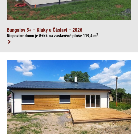
Bungalov 5+ – Kluky u Čáslavi – 2026
2
Dispozice domu je 5+kk na zasta
věné ploše 119,4
m
.