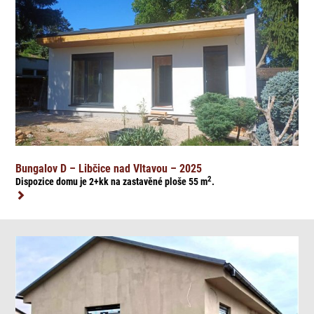
Bungalov D – Libčice nad Vltavou – 2025
2
Dispozice domu je 2+kk na zasta
věné ploše 55
m
.