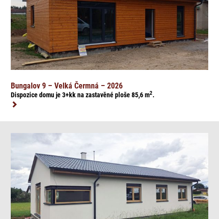
Bungalov 9 – Velká Čermná – 2026
2
Dispozice domu je 3+kk na zasta
věné ploše 85,6
m
.