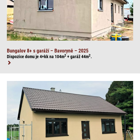
Bungalov 8+ s garáží – Bavoryně – 2025
2
2
Dispozice domu je 4+kk na 104
m
+ garáž 44
m
.