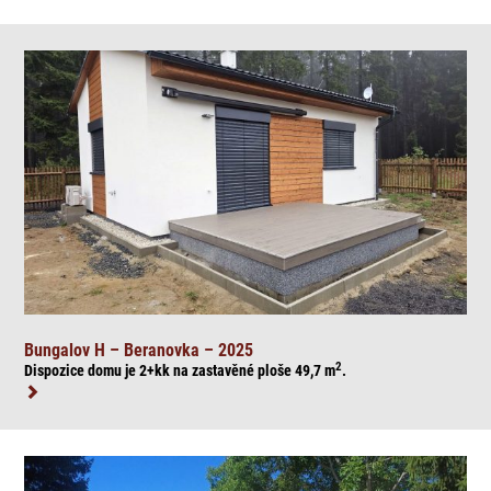
Bungalov H – Beranovka – 2025
2
Dispozice domu je 2+kk na zasta
věné ploše 49,7
m
.