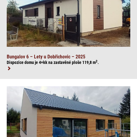
Bungalov 6 – Lety u Dobřichovic – 2025
2
Dispozice domu je 4+kk na zasta
věné ploše 119,8
m
.