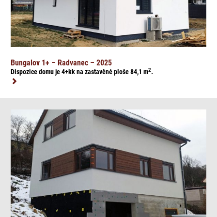
Bungalov 1+ – Radvanec – 2025
2
Dispozice domu je 4+kk na zasta
věné ploše 84,1
m
.