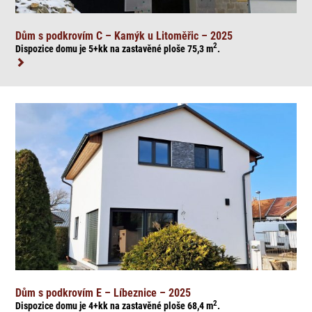
Dům s podkrovím C – Kamýk u Litoměřic – 2025
2
Dispozice domu je 5+kk na zasta
věné ploše 75,3
m
.
Dům s podkrovím E – Líbeznice – 2025
2
Dispozice domu je 4+kk na zasta
věné ploše 68,4
m
.