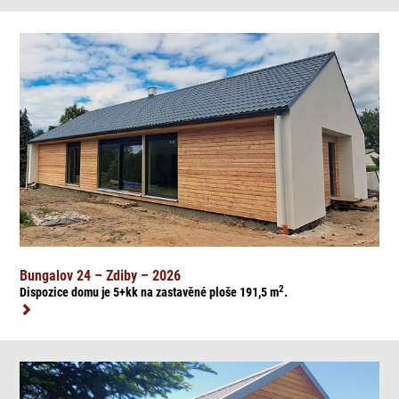
Bungalov 24 – Zdiby – 2026
2
Dispozice domu je 5+kk na zasta
věné ploše 191,5
m
.