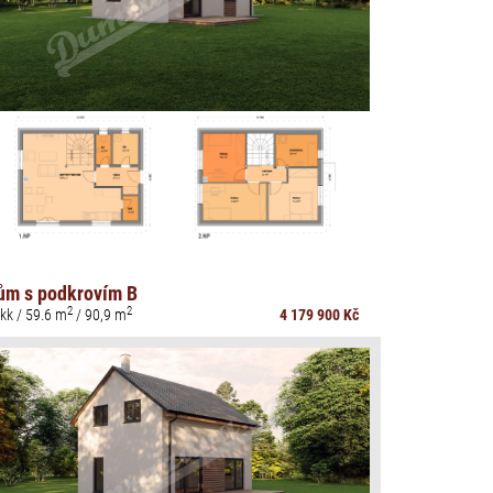
ům s podkrovím B
2
2
kk / 59.6 m
/ 90,9 m
4 179 900 Kč