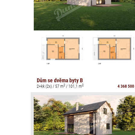
Dům se dvěma byty B
2
2
2+kk (2x) / 57 m
/ 101,1 m
4 368 500