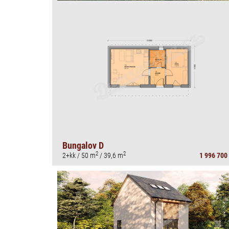
Bungalov D
2
2
2+kk / 50 m
/ 39,6 m
1 996 700