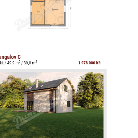
ungalov C
2
2
kk / 49.9 m
/ 39,8 m
1 978 000 Kč