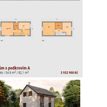
ům s podkrovím A
2
2
kk / 54.9 m
/ 82,1 m
3 932 900 Kč