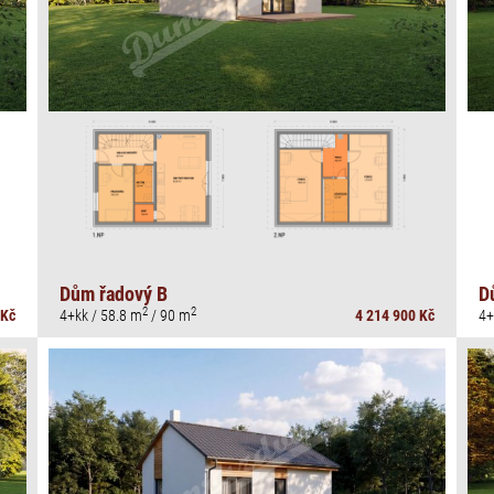
Dům řadový B
D
2
2
 Kč
4+kk / 58.8 m
/ 90 m
4 214 900 Kč
4+