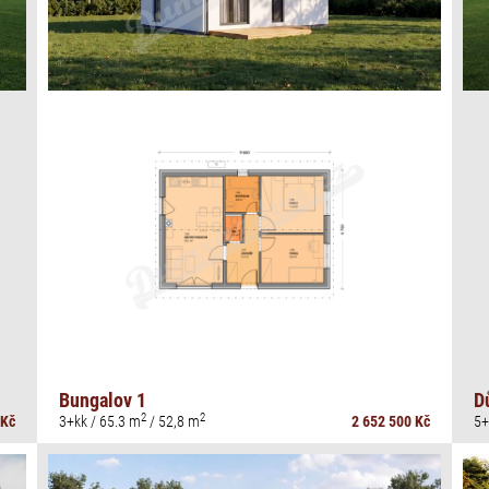
Bungalov 1
D
2
2
 Kč
3+kk / 65.3 m
/ 52,8 m
2 652 500 Kč
5+