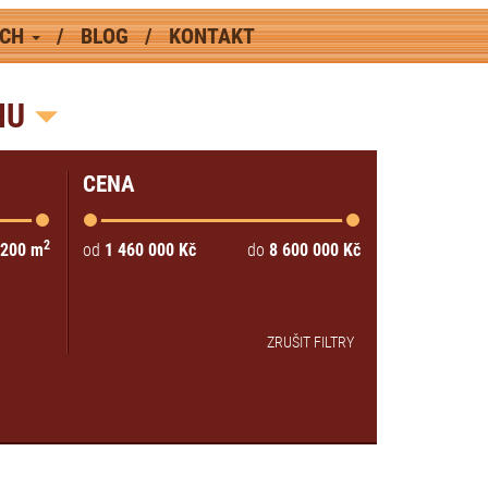
ÁCH
BLOG
KONTAKT
MU
CENA
2
200
m
od
1 460 000
Kč
do
8 600 000
Kč
ZRUŠIT FILTRY