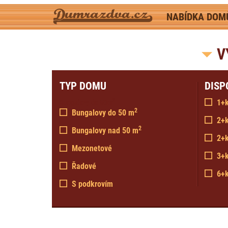
NABÍDKA DO
V
TYP DOMU
DISP
2
1+
Bungalovy do 50m
2
Bungalovy do 50
m
2+
2
Bungalovy nad 50
m
2+k
Mezonetové
3+
Řadové
6+
S podkrovím