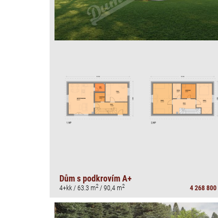
Dům s podkrovím A+
2
2
4+kk / 63.3 m
/ 90,4 m
4 268 800