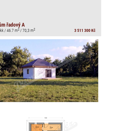
ům řadový A
2
2
kk / 46.7 m
/ 70,3 m
3 511 300 Kč