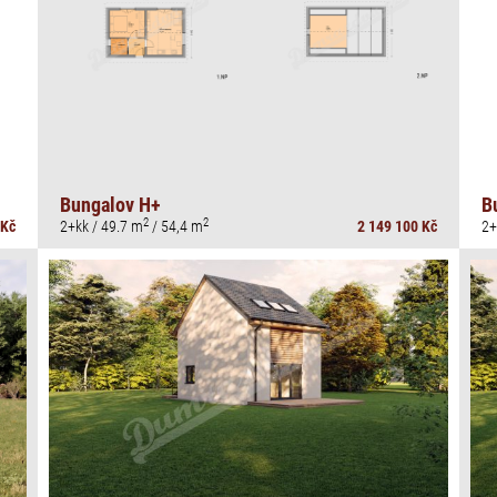
Bungalov H+
B
2
2
 Kč
2+kk / 49.7 m
/ 54,4 m
2 149 100 Kč
2+