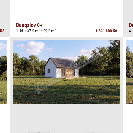
Bungalov 0+
D
2
2
 Kč
1+kk / 37.9 m
/ 29,2 m
1 631 800 Kč
4+