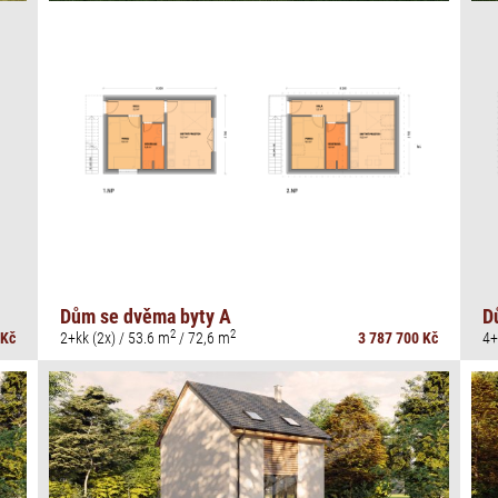
Dům se dvěma byty A
D
2
2
 Kč
2+kk (2x) / 53.6 m
/ 72,6 m
3 787 700 Kč
4+