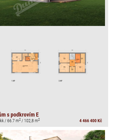
ům s podkrovím E
2
2
kk / 66.7 m
/ 102,8 m
4 466 400 Kč