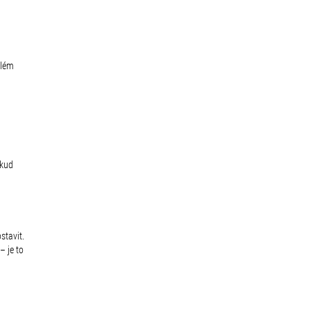
elém
okud
stavit.
– je to