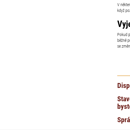
V někte
když po
Vyj
Pokud po
běžně p
se změn
Disp
Stav
byst
Sprá