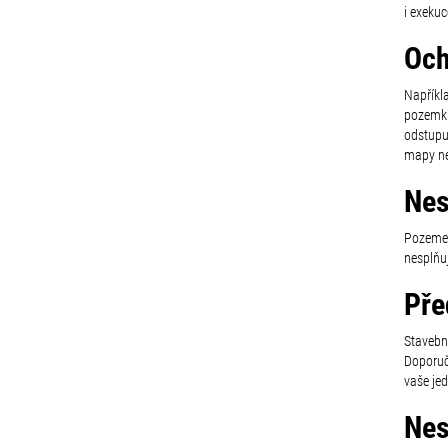
i exekuc
Och
Napříkl
pozemku
odstupu
mapy ne
Nes
Pozemek 
nesplňuj
Pře
Stavební
Doporuč
vaše jed
Nes