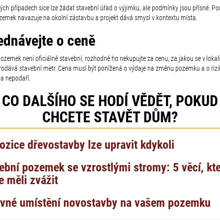
rých případech sice lze žádat stavební úřad o výjimku, ale podmínky jsou přísné. P
zemek navazuje na okolní zástavbu a projekt dává smysl v kontextu místa.
ednávejte o ceně
zemek není oficiálně stavební, rozhodně ho nekupujte za cenu, za jakou se v lokal
rodává stavební metr. Cena musí být ponížená o výdaje na změnu pozemku a o rizi
a nepodaří.
CO DALŠÍHO SE HODÍ VĚDĚT, POKUD
CHCETE STAVĚT DŮM?
ozice dřevostavby lze upravit kdykoli
ební pozemek se vzrostlými stromy: 5 věcí, kt
e měli zvážit
vné umístění novostavby na vašem pozemku