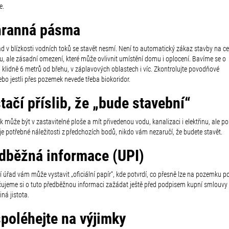
e.
ranná pásma
ad v blízkosti vodních toků se stavět nesmí. Není to automatický zákaz stavby na c
, ale zásadní omezení, které může ovlivnit umístění domu i oplocení. Bavíme se o
 klidně 6 metrů od břehu,
v záplavových oblastech i víc. Zkontrolujte povodňové
bo jestli přes pozemek nevede třeba biokoridor.
tačí příslib, že „bude stavební“
může být v zastavitelné ploše a mít přivedenou vodu, kanalizaci i elektřinu, ale p
e potřebné náležitosti z předchozích bodů, nikdo vám nezaručí, že budete stavět.
dběžná informace (UPI)
 úřad vám může vystavit „oficiální papír“, kde potvrdí, co přesně lze na pozemku po
ujeme si o tuto předběžnou informaci zažádat ještě před podpisem kupní smlouvy 
iná jistota.
poléhejte na výjimky