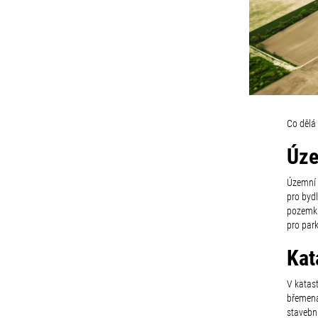
Co dělá
Úze
Územní 
pro bydl
pozemku
pro par
Kat
V katast
břemena
stavební