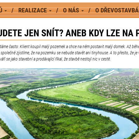
MŮ
REALIZACE
O NÁS
O DŘEVOSTAVB
BUDETE JEN SNÍT? ANEB KDY LZE N
ídáme často: Klient koupil malý pozemek a chce na něm postavit malý domek. Až bě
 společně zjistíme, že na pozemku se nebude stavět ani tinyhouse. A to přesto, že je 
váří se jako stavební a prodávající říkal, že stavbě nestojí nic v cestě.