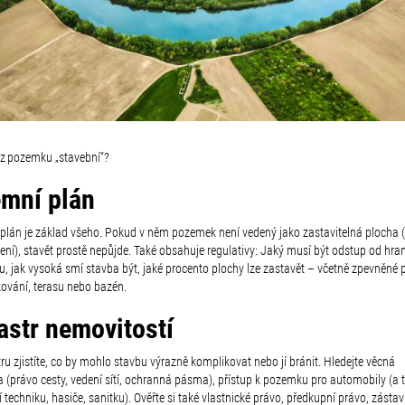
 z pozemku „stavební“?
mní plán
plán je základ všeho. Pokud v něm pozemek není vedený jako zastavitelná plocha (
ení), stavět prostě nepůjde.
Také obsahuje regulativy: Jaký musí být odstup od hra
, jak vysoká smí stavba být, jaké procento plochy lze zastavět – včetně zpevněné 
kování, terasu nebo bazén.
astr nemovitostí
ru zjistíte, co by mohlo stavbu výrazně komplikovat nebo jí bránit. Hledejte věcná
 (právo cesty, vedení sítí, ochranná pásma), přístup k pozemku pro automobily (a t
 techniku, hasiče, sanitku). Ověřte si také vlastnické právo, předkupní právo, zásta