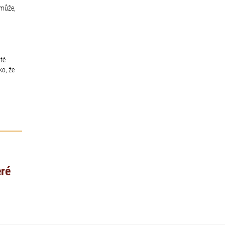
omůže,
itě
ko, že
eré