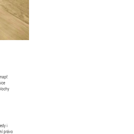
např.
nice
plochy
edy i
vní právo