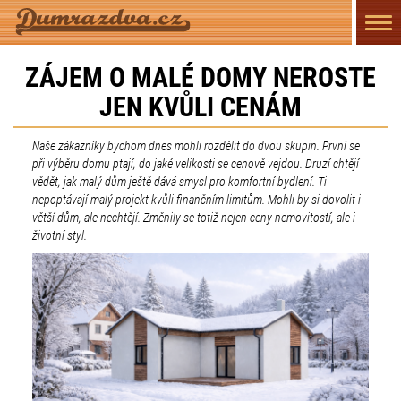
Přep
navi
ZÁJEM O MALÉ DOMY NEROSTE
JEN KVŮLI CENÁM
Naše zákazníky bychom dnes mohli rozdělit do dvou skupin. První se
při výběru domu ptají, do jaké velikosti se cenově vejdou. Druzí chtějí
vědět, jak malý dům ještě dává smysl pro komfortní bydlení. Ti
nepoptávají malý projekt kvůli finančním limitům. Mohli by si dovolit i
větší dům, ale nechtějí. Změnily se totiž nejen ceny nemovitostí, ale i
životní styl.