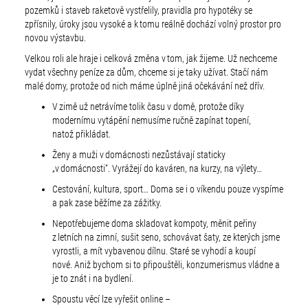
pozemků i staveb raketově vystřelily, pravidla pro hypotéky se
zpřísnily, úroky jsou vysoké a k tomu reálně dochází volný prostor pro
novou výstavbu.
Velkou roli ale hraje i celková změna v tom, jak žijeme. Už nechceme
vydat všechny peníze za dům, chceme si je taky užívat. Stačí nám
malé domy, protože od nich máme úplně jiná očekávání než dřív.
V zimě už netrávíme tolik času v domě, protože díky
modernímu vytápění nemusíme ručně zapínat topení,
natož přikládat.
Ženy a muži v domácnosti nezůstávají staticky
„v domácnosti“. Vyrážejí do kaváren, na kurzy, na výlety…
Cestování, kultura, sport… Doma se i o víkendu pouze vyspíme
a pak zase běžíme za zážitky.
Nepotřebujeme doma skladovat kompoty, měnit peřiny
z letních na zimní, sušit seno, schovávat šaty, ze kterých jsme
vyrostli, a mít vybavenou dílnu. Staré se vyhodí a koupí
nové. Aniž bychom si to připouštěli, konzumerismus vládne a
je to znát i na bydlení.
Spoustu věcí lze vyřešit online –