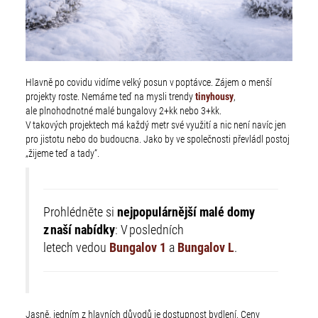
Hlavně po covidu vidíme velký posun v poptávce. Zájem o menší
projekty roste. Nemáme teď na mysli trendy
tinyhousy
,
ale plnohodnotné malé bungalovy 2+kk nebo 3+kk.
V takových projektech má každý metr své využití a nic není navíc jen
pro jistotu nebo do budoucna. Jako by ve společnosti převládl postoj
„žijeme teď a tady“.
Prohlédněte si
nejpopulárnější malé domy
z naší nabídky
: V posledních
letech vedou
Bungalov 1
a
Bungalov L
.
Jasně, jedním z hlavních důvodů je dostupnost bydlení. Ceny