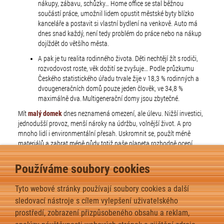
nákupy, zábavu, schůzky… Home office se stal běžnou
součástí práce, umožnil lidem opustit městské byty blízko
kanceláře a postavit si vlastní bydlení na venkově. Auto má
dnes snad každý, není tedy problém do práce nebo na nákup
dojíždět do většího města.
A pak je tu realita rodinného života. Děti nechtějí žít s rodiči,
rozvodovost roste, věk dožití se zvyšuje… Podle průzkumu
Českého statistického úřadu trvale žije v 18,3 % rodinných a
dvougeneračních domů pouze jeden člověk, ve 34,8 %
maximálně dva. Multigenerační domy jsou zbytečné.
Mít
malý domek
dnes neznamená omezení, ale úlevu. Nižší investici,
jednodušší provoz, menší nároky na údržbu, volnější život. A pro
mnoho lidí i environmentální přesah. Uskromnit se, použít méně
materiálů a zabrat méně půdy totiž naše planeta rozhodně ocení…
MOHLO BY VÁS TAKÉ
Používáme soubory cookies
ZAJÍMAT:
Tyto webové stránky používají soubory cookies a další
sledovací nástroje s cílem vylepšení uživatelského
Přízemní bungalov, nebo dům s podkrovím?
prostředí, zobrazení přizpůsobeného obsahu a reklam,
Kde postavit tiny house?